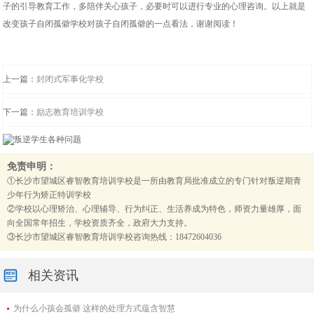
子的引导教育工作，多陪伴关心孩子，必要时可以进行专业的心理咨询。以上就是
改变孩子自闭孤僻学校对孩子自闭孤僻的一点看法，谢谢阅读！
上一篇：
封闭式军事化学校
下一篇：
励志教育培训学校
免责申明：
①长沙市望城区睿智教育培训学校是一所由教育局批准成立的专门针对叛逆期青
少年行为矫正特训学校
②学校以心理矫治、心理辅导、行为纠正、生活养成为特色，师资力量雄厚，面
向全国常年招生，学校资质齐全，政府大力支持。
③长沙市望城区睿智教育培训学校咨询热线：18472604036
相关资讯
为什么小孩会孤僻 这样的处理方式蕴含智慧